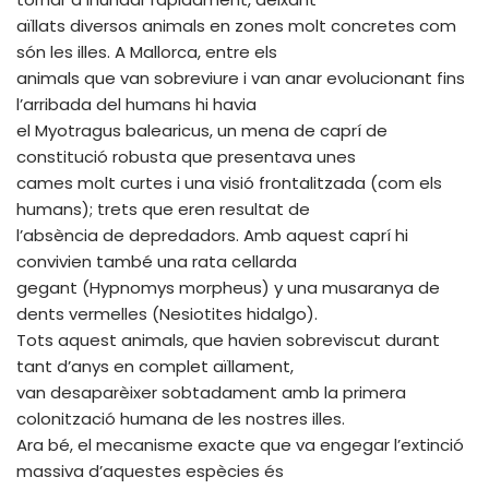
aïllats diversos animals en zones molt concretes com
són les illes. A Mallorca, entre els
animals que van sobreviure i van anar evolucionant fins
l’arribada del humans hi havia
el Myotragus balearicus, un mena de caprí de
constitució robusta que presentava unes
cames molt curtes i una visió frontalitzada (com els
humans); trets que eren resultat de
l’absència de depredadors. Amb aquest caprí hi
convivien també una rata cellarda
gegant (Hypnomys morpheus) y una musaranya de
dents vermelles (Nesiotites hidalgo).
Tots aquest animals, que havien sobreviscut durant
tant d’anys en complet aïllament,
van desaparèixer sobtadament amb la primera
colonització humana de les nostres illes.
Ara bé, el mecanisme exacte que va engegar l’extinció
massiva d’aquestes espècies és