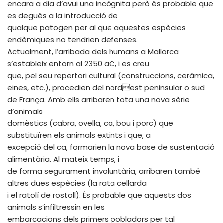
encara a dia d’avui una incògnita però és probable que
es degués a la introducció de
qualque patogen per al que aquestes espècies
endèmiques no tendrien defenses.
Actualment, l’arribada dels humans a Mallorca
s’estableix entorn al 2350 aC, i es creu
que, pel seu repertori cultural (construccions, ceràmica,
eines, etc.), procedien del nordest peninsular o sud
de França. Amb ells arribaren tota una nova sèrie
d’animals
domèstics (cabra, ovella, ca, bou i porc) que
substituïren els animals extints i que, a
excepció del ca, formarien la nova base de sustentació
alimentària. Al mateix temps, i
de forma segurament involuntària, arribaren també
altres dues espècies (la rata cellarda
i el ratolí de rostoll). És probable que aquests dos
animals s’infiltressin en les
embarcacions dels primers pobladors per tal