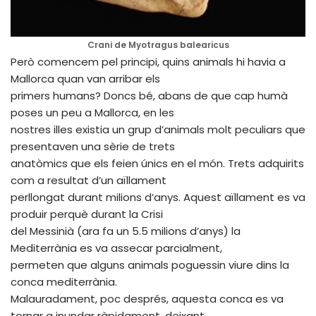
Crani de Myotragus balearicus
Però comencem pel principi, quins animals hi havia a
Mallorca quan van arribar els
primers humans? Doncs bé, abans de que cap humà
poses un peu a Mallorca, en les
nostres illes existia un grup d’animals molt peculiars que
presentaven una sèrie de trets
anatòmics que els feien únics en el món. Trets adquirits
com a resultat d’un aïllament
perllongat durant milions d’anys. Aquest aïllament es va
produir perquè durant la Crisi
del Messinià (ara fa un 5.5 milions d’anys) la
Mediterrània es va assecar parcialment,
permeten que alguns animals poguessin viure dins la
conca mediterrània.
Malauradament, poc després, aquesta conca es va
tornar a inundar ràpidament, deixant