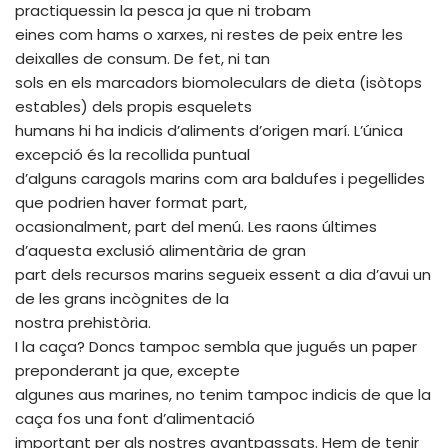
practiquessin la pesca ja que ni trobam
eines com hams o xarxes, ni restes de peix entre les
deixalles de consum. De fet, ni tan
sols en els marcadors biomoleculars de dieta (isòtops
estables) dels propis esquelets
humans hi ha indicis d’aliments d’origen marí. L’única
excepció és la recollida puntual
d’alguns caragols marins com ara baldufes i pegellides
que podrien haver format part,
ocasionalment, part del menú. Les raons últimes
d’aquesta exclusió alimentària de gran
part dels recursos marins segueix essent a dia d’avui un
de les grans incògnites de la
nostra prehistòria.
I la caça? Doncs tampoc sembla que jugués un paper
preponderant ja que, excepte
algunes aus marines, no tenim tampoc indicis de que la
caça fos una font d’alimentació
important per als nostres avantpassats. Hem de tenir