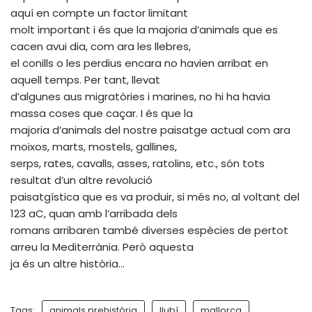
aquí en compte un factor limitant
molt important i és que la majoria d’animals que es
cacen avui dia, com ara les llebres,
el conills o les perdius encara no havien arribat en
aquell temps. Per tant, llevat
d’algunes aus migratòries i marines, no hi ha havia
massa coses que caçar. I és que la
majoria d’animals del nostre paisatge actual com ara
moixos, marts, mostels, gallines,
serps, rates, cavalls, asses, ratolins, etc., són tots
resultat d’un altre revolució
paisatgística que es va produir, si més no, al voltant del
123 aC, quan amb l’arribada dels
romans arribaren també diverses espècies de pertot
arreu la Mediterrània. Però aquesta
ja és un altre història…
Tags:
animals prehistòria
llubí
mallorca