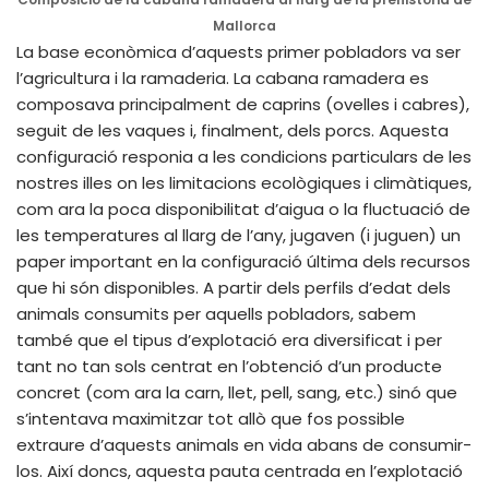
Mallorca
La base econòmica d’aquests primer pobladors va ser
l’agricultura i la ramaderia. La cabana ramadera es
composava principalment de caprins (ovelles i cabres),
seguit de les vaques i, finalment, dels porcs. Aquesta
configuració responia a les condicions particulars de les
nostres illes on les limitacions ecològiques i climàtiques,
com ara la poca disponibilitat d’aigua o la fluctuació de
les temperatures al llarg de l’any, jugaven (i juguen) un
paper important en la configuració última dels recursos
que hi són disponibles. A partir dels perfils d’edat dels
animals consumits per aquells pobladors, sabem
també que el tipus d’explotació era diversificat i per
tant no tan sols centrat en l’obtenció d’un producte
concret (com ara la carn, llet, pell, sang, etc.) sinó que
s’intentava maximitzar tot allò que fos possible
extraure d’aquests animals en vida abans de consumir-
los. Així doncs, aquesta pauta centrada en l’explotació