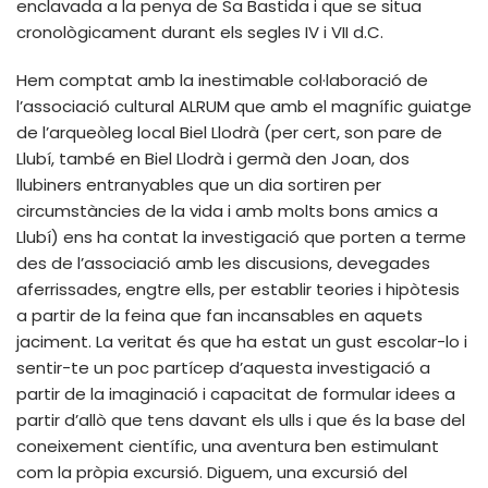
enclavada a la penya de Sa Bastida i que se situa
cronològicament durant els segles IV i VII d.C.
Hem comptat amb la inestimable col·laboració de
l’associació cultural ALRUM que amb el magnífic guiatge
de l’arqueòleg local Biel Llodrà (per cert, son pare de
Llubí, també en Biel Llodrà i germà den Joan, dos
llubiners entranyables que un dia sortiren per
circumstàncies de la vida i amb molts bons amics a
Llubí) ens ha contat la investigació que porten a terme
des de l’associació amb les discusions, devegades
aferrissades, engtre ells, per establir teories i hipòtesis
a partir de la feina que fan incansables en aquets
jaciment. La veritat és que ha estat un gust escolar-lo i
sentir-te un poc partícep d’aquesta investigació a
partir de la imaginació i capacitat de formular idees a
partir d’allò que tens davant els ulls i que és la base del
coneixement científic, una aventura ben estimulant
com la pròpia excursió. Diguem, una excursió del