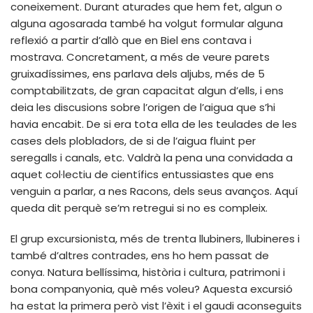
coneixement. Durant aturades que hem fet, algun o
alguna agosarada també ha volgut formular alguna
reflexió a partir d’allò que en Biel ens contava i
mostrava. Concretament, a més de veure parets
gruixadíssimes, ens parlava dels aljubs, més de 5
comptabilitzats, de gran capacitat algun d’ells, i ens
deia les discusions sobre l’origen de l’aigua que s’hi
havia encabit. De si era tota ella de les teulades de les
cases dels plobladors, de si de l’aigua fluint per
seregalls i canals, etc. Valdrà la pena una convidada a
aquet col·lectiu de científics entussiastes que ens
venguin a parlar, a nes Racons, dels seus avanços. Aquí
queda dit perquè se’m retregui si no es compleix.
El grup excursionista, més de trenta llubiners, llubineres i
també d’altres contrades, ens ho hem passat de
conya. Natura bellíssima, història i cultura, patrimoni i
bona companyonia, què més voleu? Aquesta excursió
ha estat la primera però vist l’èxit i el gaudi aconseguits