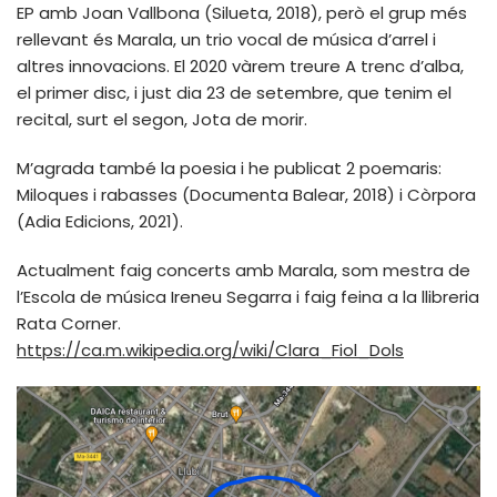
EP amb Joan Vallbona (Silueta, 2018), però el grup més
rellevant és Marala, un trio vocal de música d’arrel i
altres innovacions. El 2020 vàrem treure A trenc d’alba,
el primer disc, i just dia 23 de setembre, que tenim el
recital, surt el segon, Jota de morir.
M’agrada també la poesia i he publicat 2 poemaris:
Miloques i rabasses (Documenta Balear, 2018) i Còrpora
(Adia Edicions, 2021).
Actualment faig concerts amb Marala, som mestra de
l’Escola de música Ireneu Segarra i faig feina a la llibreria
Rata Corner.
https://ca.m.wikipedia.org/wiki/Clara_Fiol_Dols