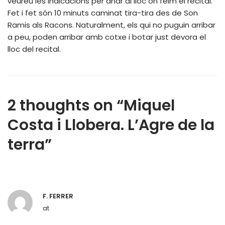
veureu les indicacions per anar al lloc on feim el recital.
Fet i fet són 10 minuts caminat tira-tira des de Son
Ramis als Racons. Naturalment, els qui no puguin arribar
a peu, poden arribar amb cotxe i botar just devora el
lloc del recital.
2 thoughts on “Miquel
Costa i Llobera. L’Agre de la
terra”
F. FERRER
at